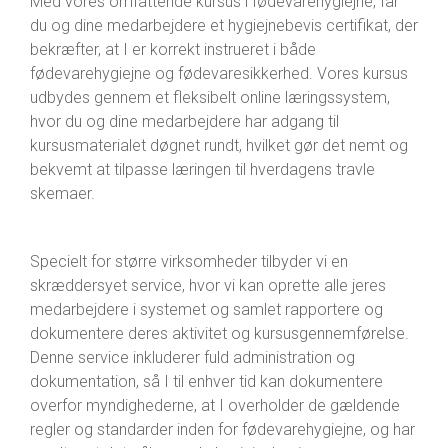
Med vores omfattende kursus i fødevarehygiejne, får
du og dine medarbejdere et hygiejnebevis certifikat, der
bekræfter, at I er korrekt instrueret i både
fødevarehygiejne og fødevaresikkerhed. Vores kursus
udbydes gennem et fleksibelt online læringssystem,
hvor du og dine medarbejdere har adgang til
kursusmaterialet døgnet rundt, hvilket gør det nemt og
bekvemt at tilpasse læringen til hverdagens travle
skemaer.
Specielt for større virksomheder tilbyder vi en
skræddersyet service, hvor vi kan oprette alle jeres
medarbejdere i systemet og samlet rapportere og
dokumentere deres aktivitet og kursusgennemførelse.
Denne service inkluderer fuld administration og
dokumentation, så I til enhver tid kan dokumentere
overfor myndighederne, at I overholder de gældende
regler og standarder inden for fødevarehygiejne, og har